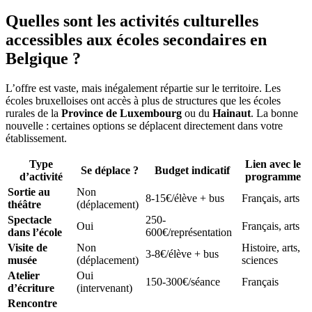
Quelles sont les activités culturelles
accessibles aux écoles secondaires en
Belgique ?
L’offre est vaste, mais inégalement répartie sur le territoire. Les
écoles bruxelloises ont accès à plus de structures que les écoles
rurales de la
Province de Luxembourg
ou du
Hainaut
. La bonne
nouvelle : certaines options se déplacent directement dans votre
établissement.
Type
Lien avec le
Se déplace ?
Budget indicatif
d’activité
programme
Sortie au
Non
8-15€/élève + bus
Français, arts
théâtre
(déplacement)
Spectacle
250-
Oui
Français, arts
dans l’école
600€/représentation
Visite de
Non
Histoire, arts,
3-8€/élève + bus
musée
(déplacement)
sciences
Atelier
Oui
150-300€/séance
Français
d’écriture
(intervenant)
Rencontre